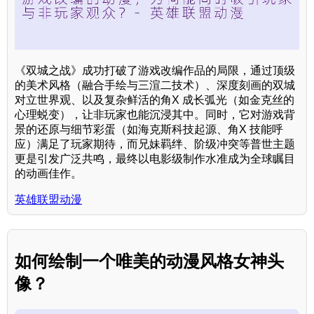
《双城之战》成功打破了游戏改编作品的局限，通过顶级
的美术风格（融合手绘与三渲二技术）、深度刻画的双城
对立世界观、以及复杂鲜活的角X 成长弧光（如金克丝的
心理蜕变），让非玩家也能沉浸其中。同时，它对游戏背
景的还原与细节彩蛋（如海克斯科技起源、角X 技能呼
应）满足了玩家期待，而兄妹羁绊、阶级冲突等普世主题
更是引发广泛共鸣，最终以电影级制作水准成为全球瞩目
的动画佳作。
英雄联盟动漫
如何绘制一个唯美的动漫风格女神头
像？