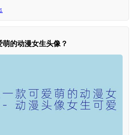
瓜
爱萌的动漫女生头像？