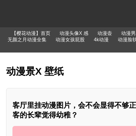
【樱花动漫】首页
动漫头像X 感
动漫壶
动漫男
无颜之月动漫全集
动漫女孩屁股
4k动漫
动漫脸
动漫景X 壁纸
客厅里挂动漫图片，会不会显得不够
客的长辈觉得幼稚？