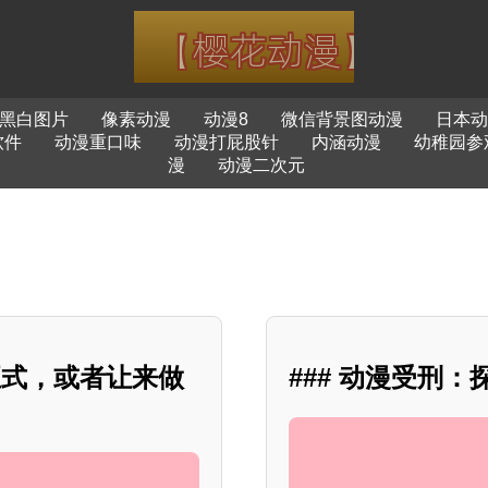
黑白图片
像素动漫
动漫8
微信背景图动漫
日本动
软件
动漫重口味
动漫打屁股针
内涵动漫
幼稚园参
漫
动漫二次元
正式，或者让来做
### 动漫受刑