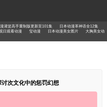
漫灌篮高手重制版更新至101集
日本动漫革神语全12集
观日观看动漫
玺动漫
日本动漫美女图片
大胸美女动
：探讨次文化中的惩罚幻想