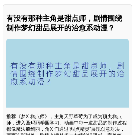
有没有那种主角是甜点师，剧情围绕
制作梦幻甜品展开的治愈系动漫？
推荐《梦X 糕点师》，主角天野草莓为了成为顶尖糕点
师，进入圣玛丽学园学习。动画中每一道甜品的制作过程
都像魔法般绚丽，角X 们通过“甜点精灵”展现创意对决，