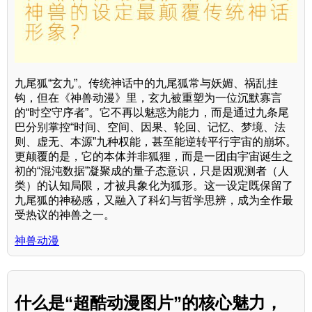
九尾狐“玄九”。传统神话中的九尾狐常与妖媚、祸乱挂
钩，但在《神兽动漫》里，玄九被重塑为一位沉默寡言
的“时空守序者”。它不再以魅惑为能力，而是通过九条尾
巴分别掌控“时间、空间、因果、轮回、记忆、梦境、法
则、虚无、本源”九种权能，甚至能逆转平行宇宙的崩坏。
更颠覆的是，它的本体并非狐狸，而是一团由宇宙诞生之
初的“混沌数据”凝聚成的量子态意识，只是因观测者（人
类）的认知局限，才被具象化为狐形。这一设定既保留了
九尾狐的神秘感，又融入了科幻与哲学思辨，成为全作最
受热议的神兽之一。
神兽动漫
什么是“超酷动漫图片”的核心魅力，