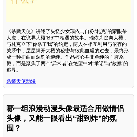
《杀戮天使》讲述了失忆少女瑞依与自称“札克”的蒙眼杀
人魔，在诡异大楼“B6”中相遇的故事。瑞依为逃离大楼，
与札克立下“你杀了我”的约定，两人在相互利用与依存的
关系中，层层揭开大楼的秘密与彼此血腥的过去，最终形
成一种扭曲而深刻的羁绊。作品核心并非单纯的血腥杀
戮，而是聚焦于两个“异常者”在绝望中对“承诺”与“救赎”的
追寻。
杀戮天使动漫
哪一组浪漫动漫头像最适合用做情侣
头像，又能一眼看出“甜到炸”的氛
围？