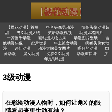
【樱花动漫】首页
抖音头像男动漫
情侣头像动漫超
甜
男X 动漫人物
英语动漫视频
动漫风格图片
一骑当千动漫
画动漫人物古风
动漫图片壁纸
吉
他动漫头像
资源动漫
年上彼女动漫
病娇头像女动
漫
诛仙动漫
动漫大胸美女图片
唱歌的动漫
肉
蕃动漫
腐女动漫
免费XX 动漫
动漫重口味
少
年足球动漫
3级动漫
在彩绘动漫人物时，如何让角X 的眼
睛看起来更生动有神？