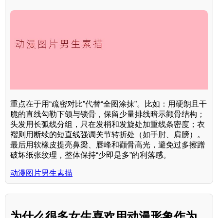
重点在于用“疏密对比”代替“全图涂抹”。比如：用硬朗且干
脆的直线勾勒下颌与锁骨，保留少量排线暗示颧骨结构；
头发用长弧线分组，只在发梢和发旋处加重线条密度；衣
褶则用断续的短直线强调关节转折处（如手肘、肩膀）。
最后用软橡皮提亮鼻梁、唇峰和颧骨高光，避免过多擦蹭
破坏纸张纹理，整体保持“少即是多”的利落感。
动漫图片男生素描
为什么很多女生喜欢用动漫形象作为