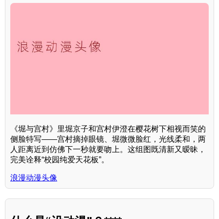
《堀与宫村》里堀京子和宫村伊澄在樱花树下相视而笑的
侧脸特写——宫村摘掉眼镜、堀微微脸红，光线柔和，两
人距离近到仿佛下一秒就要吻上。这组图既清新又暧昧，
完美诠释“校园纯爱天花板”。
浪漫动漫头像