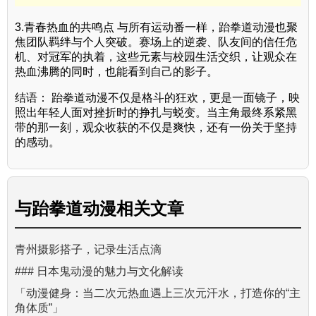
3.青春热血的共鸣点 与所有运动番一样，跆拳道动漫也聚
焦团队羁绊与个人突破。赛场上的逆袭、队友间的信任危
机、对冠军的执着，这些元素与校园生活交织，让观众在
热血沸腾的同时，也能看到自己的影子。
结语： 跆拳道动漫不仅是格斗的狂欢，更是一面镜子，映
照出年轻人面对挫折时的挣扎与蜕变。当主角最终系紧黑
带的那一刻，观众收获的不仅是爽快，还有一份关于坚持
的感动。
与
跆拳道动漫
相关文章
青州摄影搭子，记录生活点滴
### 日本鬼动漫的魅力与文化解读
「动漫健身：当二次元热血遇上三次元汗水，打造你的“主
角体质”」