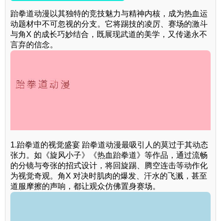
跆拳道动漫以其独特的竞技魅力与精神内核，成为热血运
动题材中不可忽视的分支。它将踢技的凌厉、赛场的激斗
与角X 的成长巧妙结合，既展现武道的美学，又传递永不
言弃的信念。
1.跆拳道的视觉盛宴 跆拳道动漫最吸引人的莫过于其动态
张力。如《旋风小子》《热血跆拳道》等作品，通过流畅
的分镜与夸张的招式设计，将回旋踢、腾空连击等动作化
为视觉奇观。角X 对决时肌肉的爆发、汗水的飞溅，甚至
道服摩擦的声响，都让观众仿佛置身赛场。